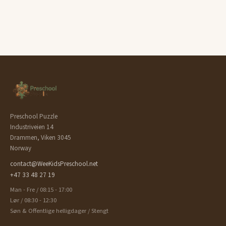
Preschool Puzzle
Industriveien 14
Drammen, Viken 3045
Norway
contact@WeeKidsPreschool.net
+47 33 48 27 19
Man - Fre / 08:15 - 17:00
Lør / 08:30 - 12:30
Søn & Offentlige helligdager / Stengt