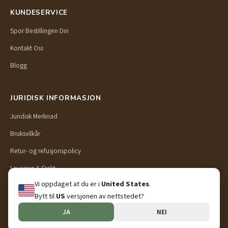
KUNDESERVICE
Spor Bestillingen Din
Kontakt Oss
Blogg
JURIDISK INFORMASJON
Juridisk Merknad
Bruksvilkår
Retur- og refusjonspolicy
Levering & Frakt
Vi oppdaget at du er i
United States
.
Personvernerklæring
Bytt til
US
versjonen av nettstedet?
JA
NEI
© 2026 Preschool Puzzle. Alle rettigheter forbeholdt.