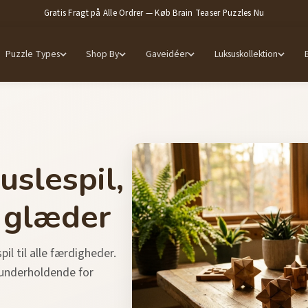
Gratis Fragt på Alle Ordrer — Køb Brain Teaser Puzzles Nu
Puzzle Types
Shop By
Gaveidéer
Luksuskollektion
slespil,
 glæder
l til alle færdigheder.
 underholdende for