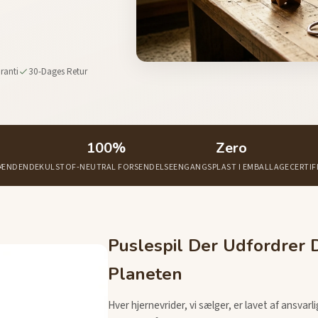
ranti
30-Dages Retur
100%
Zero
SPÆNDENDE
KULSTOF-NEUTRAL FORSENDELSE
ENGANGSPLAST I EMBALLAGE
CERTIF
Puslespil Der Udfordrer D
Planeten
Hver hjernevrider, vi sælger, er lavet af ansva