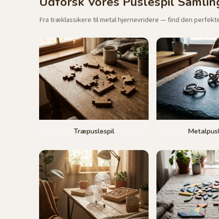
Udforsk Vores Puslespil Samlin
Fra træklassikere til metal hjernevridere — find den perfekt
Træpuslespil
Metalpusl