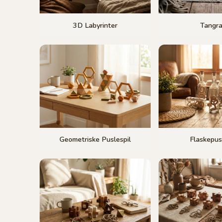
3D Labyrinter
Tangr
Geometriske Puslespil
Flaskepus