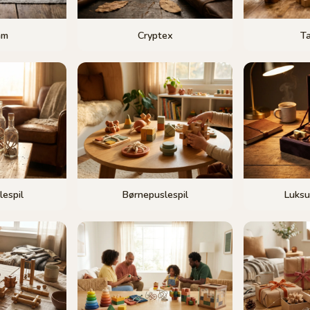
am
Cryptex
Ta
lespil
Børnepuslespil
Luksu