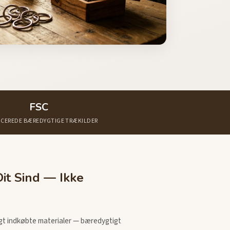
FSC
ICEREDE BÆREDYGTIGE TRÆKILDER
it Sind — Ikke
rligt indkøbte materialer — bæredygtigt