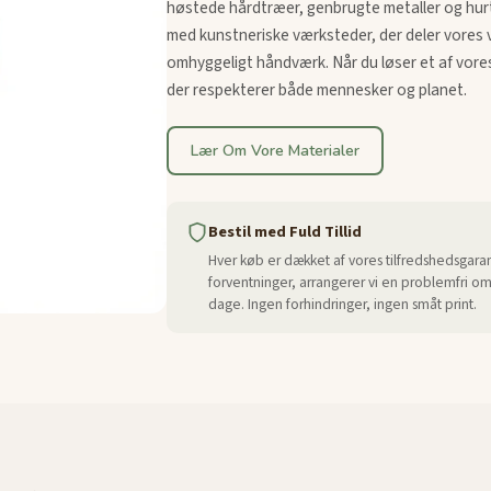
høstede hårdtræer, genbrugte metaller og hurt
med kunstneriske værksteder, der deler vores væ
omhyggeligt håndværk. Når du løser et af vores
der respekterer både mennesker og planet.
Lær Om Vore Materialer
Bestil med Fuld Tillid
Hver køb er dækket af vores tilfredshedsgaranti
forventninger, arrangerer vi en problemfri omb
dage. Ingen forhindringer, ingen småt print.