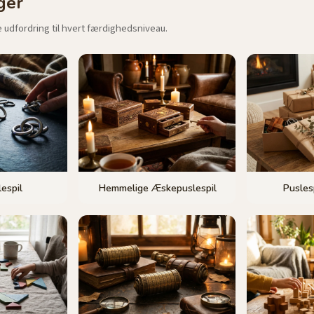
ger
e udfordring til hvert færdighedsniveau.
espil
Hemmelige Æskepuslespil
Pusles