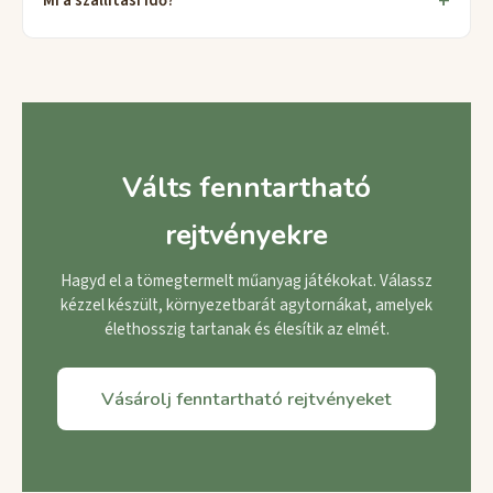
Mi a szállítási idő?
Válts fenntartható
rejtvényekre
Hagyd el a tömegtermelt műanyag játékokat. Válassz
kézzel készült, környezetbarát agytornákat, amelyek
élethosszig tartanak és élesítik az elmét.
Vásárolj fenntartható rejtvényeket