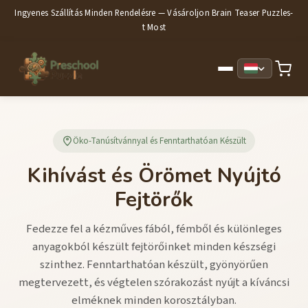
Ingyenes Szállítás Minden Rendelésre — Vásároljon Brain Teaser Puzzles-
t Most
Öko-Tanúsítvánnyal és Fenntarthatóan Készült
Kihívást és Örömet Nyújtó
Fejtörők
Fedezze fel a kézműves fából, fémből és különleges
anyagokból készült fejtörőinket minden készségi
szinthez. Fenntarthatóan készült, gyönyörűen
megtervezett, és végtelen szórakozást nyújt a kíváncsi
elméknek minden korosztályban.