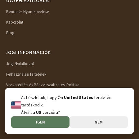
ÜGYFÉLSZOLGÁLAT
Rendelés Nyomkövetése
Kapcsolat
Blog
JOGI INFORMÁCIÓK
Jogi Nyilatkozat
Felhasználási feltételek
Visszatérítési és Pénzvisszafizetési Politika
Szállítás és Kiszállítás
Azt észleltük, hogy Ön
United States
területén
tartózkodik.
Adatvédelmi irányelvek
Átvált a
US
verzióra?
IGEN
NEM
© 2026 Preschool Puzzle. Minden jog fenntartva.