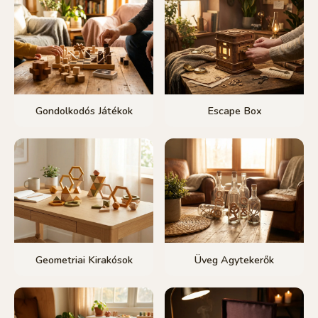
Gondolkodós Játékok
Escape Box
Geometriai Kirakósok
Üveg Agytekerők