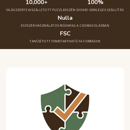
Hatásunk Eddig
10,000+
100%
VILÁGSZERTE KISZÁLLÍTOTT PUZZLEK
SZÉN-DIOXID-SEMLEGES SZÁLLÍTÁS
Nulla
EGYSZER HASZNÁLATOS MŰANYAG A CSOMAGOLÁSBAN
FSC
TANÚSÍTOTT FENNTARTHATÓ FA FORRÁSOK