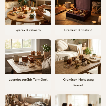
Gyerek Kirakósok
Prémium Kollekció
Legnépszerűbb Termékek
Kirakósok Nehézség
Szerint