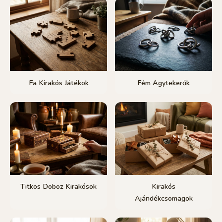
Fa Kirakós Játékok
Fém Agytekerők
Titkos Doboz Kirakósok
Kirakós
Ajándékcsomagok