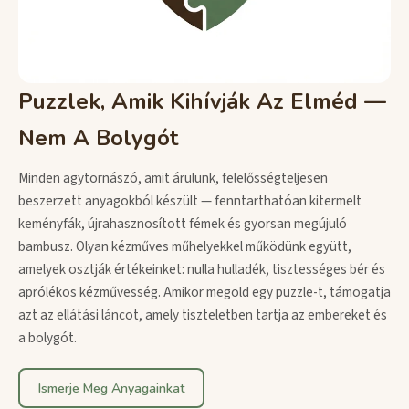
Puzzlek, Amik Kihívják Az Elméd —
Nem A Bolygót
Minden agytornászó, amit árulunk, felelősségteljesen
beszerzett anyagokból készült — fenntarthatóan kitermelt
keményfák, újrahasznosított fémek és gyorsan megújuló
bambusz. Olyan kézműves műhelyekkel működünk együtt,
amelyek osztják értékeinket: nulla hulladék, tisztességes bér és
aprólékos kézművesség. Amikor megold egy puzzle-t, támogatja
azt az ellátási láncot, amely tiszteletben tartja az embereket és
a bolygót.
Ismerje Meg Anyagainkat