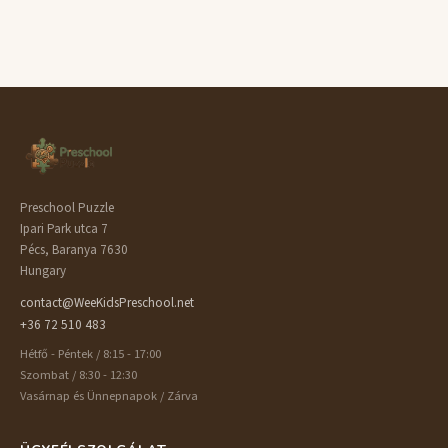
Preschool Puzzle
Ipari Park utca 7
Pécs, Baranya 7630
Hungary
contact@WeeKidsPreschool.net
+36 72 510 483
Hétfő - Péntek / 8:15 - 17:00
Szombat / 8:30 - 12:30
Vasárnap és Ünnepnapok / Zárva