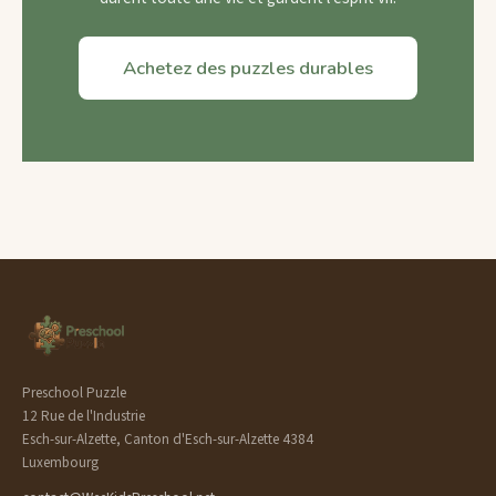
Achetez des puzzles durables
Preschool Puzzle
12 Rue de l'Industrie
Esch-sur-Alzette, Canton d'Esch-sur-Alzette 4384
Luxembourg